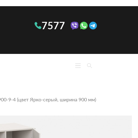
7577
КО
КУХНИ
М
Линейные
Ком
Угловые
Тумб
П-
0‑9‑4 (цвет Ярко‑серый, ширина 900 мм)
При
образные
тум
ОПТИМА
Сте
Кон
Обу
Полк