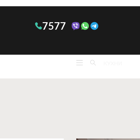
7577
КУХНИ
Линейные
Ко
Угловые
Ту
П-
Пр
образные
ту
ОПТИМА
Ст
Ко
Об
По
по