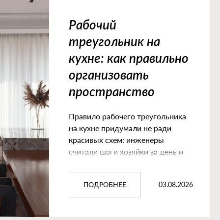
Рабочий
треугольник на
кухне: как правильно
организовать
пространство
Правило рабочего треугольника
на кухне придумали не ради
красивых схем: инженеры
считали шаги хозяйки за день и
искали способ их сократить.
03.08.2026
ПОДРОБНЕЕ