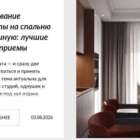
вание
ы на спальню
иную: лучшие
 приемы
та — и сразу две
спаться и принять
а тема актуальна для
 студий, однушек и
е под зал отдана
ая просторная
03.08.2026
БНЕЕ