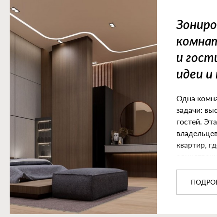
Зониро
комнат
и гост
идеи и
Одна комна
задачи: вы
гостей. Эт
владельцев
квартир, гд
единственн
площадь.
ПОДРО