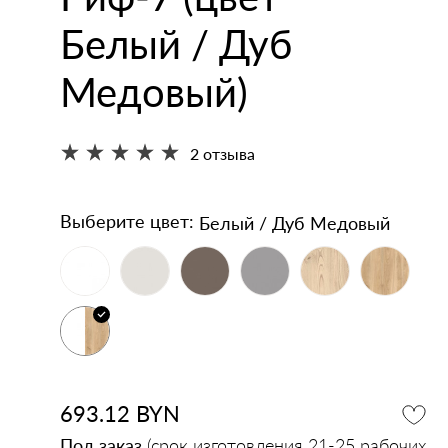
кодержатели
напольные
Белый / Дуб
Зеркала
Умывальники
Медовый)
2 отзыва
Белый / Дуб Медовый
Выберите цвет:
693.12
BYN
Под заказ
(срок изготовления 21-25 рабочих