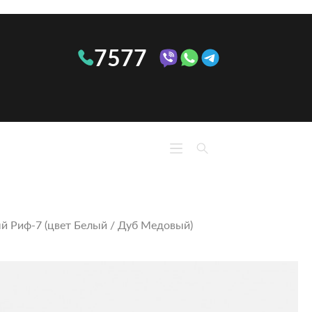
7577
КО
КУХНИ
М
Линейные
Ком
Угловые
Тумб
П-
й Риф‑7 (цвет Белый / Дуб Медовый)
При
образные
тум
ОПТИМА
Сте
Кон
Обу
Полк