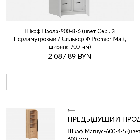
Шкаф Паола‑900‑8‑6 (цвет Серый
Перламутровый / Сильвер Ф Premier Matt,
ширина 900 мм)
2 087.89
BYN
ПРЕДЫДУЩИЙ ПРО
Шкаф Магнус‑600‑4‑5 (цве
600 мм)