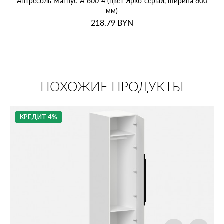
Антресоль Магнус‑А‑600‑4 (цвет Ярко‑серый, ширина 600
мм)
218.79
BYN
ПОХОЖИЕ ПРОДУКТЫ
КРЕДИТ 4%