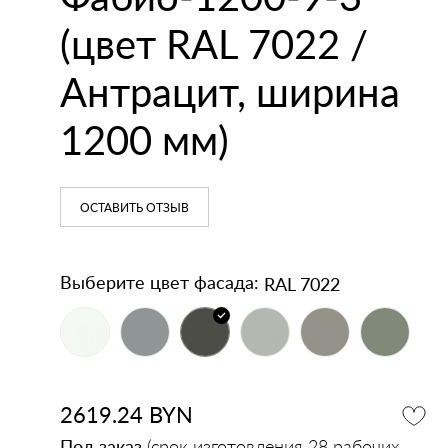
кодержатели
напольные
(цвет RAL 7022 /
Зеркала
Умывальники
Антрацит, ширина
1200 мм)
ОСТАВИТЬ ОТЗЫВ
RAL 7022
Выберите цвет фасада:
2619.24
BYN
Под заказ
(срок изготовления 28 рабочих