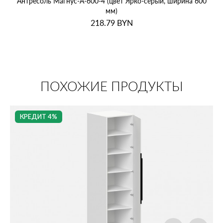
Антресоль Магнус‑А‑600‑4 (цвет Ярко‑серый, ширина 600
мм)
218.79
BYN
ПОХОЖИЕ ПРОДУКТЫ
КРЕДИТ 4%