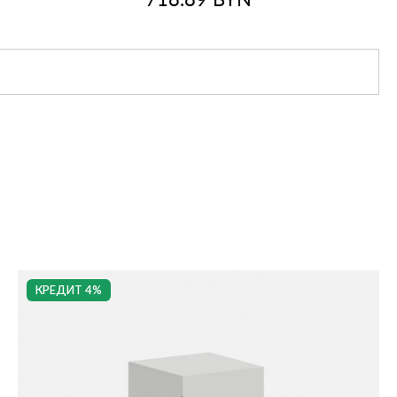
718.89
BYN
КРЕДИТ 4%