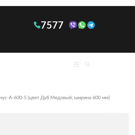
7577
КО
КУХНИ
М
Линейные
Ком
Угловые
Тумб
П-
нус‑А‑600‑5 (цвет Дуб Медовый, ширина 600 мм)
При
образные
тум
ОПТИМА
Сте
Кон
Обу
Полк