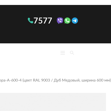
7577
КО
КУХНИ
М
Линейные
Ком
Угловые
Тумб
П-
ра‑А‑600‑4 (цвет RAL 9003 / Дуб Медовый, ширина 600 мм)
При
образные
тум
ОПТИМА
Сте
Кон
Обу
Полк