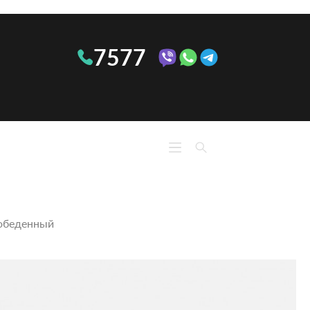
7577
КО
КУХНИ
М
Линейные
Ком
Угловые
Тумб
П-
 обеденный
При
образные
тум
ОПТИМА
Сте
Кон
Обу
Полк