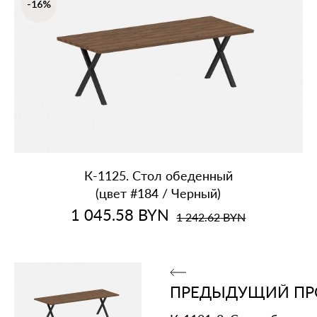
-16%
К‑1125. Стол обеденный
(цвет #184 / Черный)
1 045.58
BYN
1 242.62
BYN
ПРЕДЫДУЩИЙ ПР