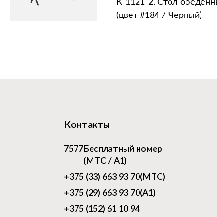
К‑1121‑2. Стол обеден
(цвет #184 / Черный)
Контакты
7577
Бесплатный номер
(МТС / А1)
+375 (33) 663 93 70
(МТС)
+375 (29) 663 93 70
(А1)
+375 (152) 61 10 94